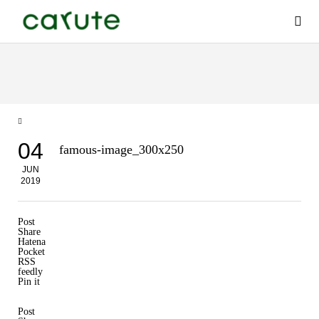
04
famous-image_300x250
JUN
2019
Post
Share
Hatena
Pocket
RSS
feedly
Pin it
Post