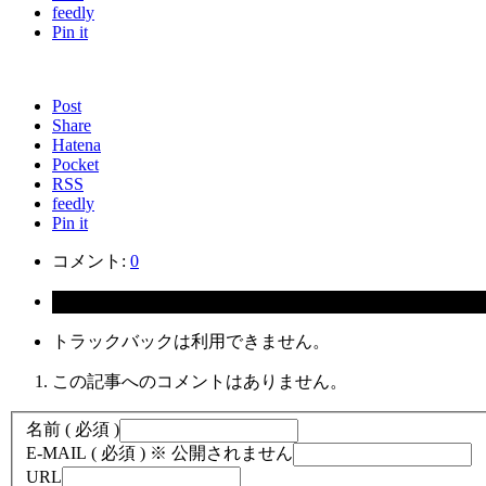
feedly
Pin it
Post
Share
Hatena
Pocket
RSS
feedly
Pin it
コメント:
0
コメント ( 0 )
トラックバックは利用できません。
この記事へのコメントはありません。
名前 ( 必須 )
E-MAIL ( 必須 ) ※ 公開されません
URL