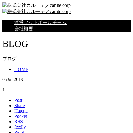
運営フットボールチーム
会社概要
BLOG
ブログ
HOME
05
Jun
2019
1
Post
Share
Hatena
Pocket
RSS
feedly
Pin it